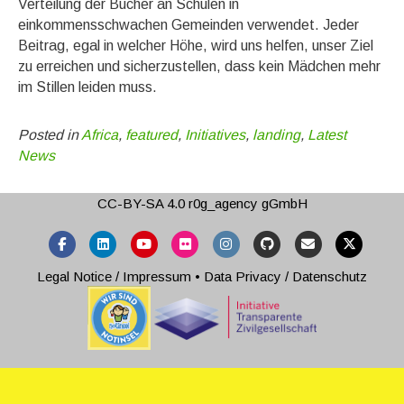
Verteilung der Bücher an Schulen in
einkommensschwachen Gemeinden verwendet. Jeder
Beitrag, egal in welcher Höhe, wird uns helfen, unser Ziel
zu erreichen und sicherzustellen, dass kein Mädchen mehr
im Stillen leiden muss.
Posted in
Africa
,
featured
,
Initiatives
,
landing
,
Latest
News
CC-BY-SA 4.0
r0g_agency gGmbH
Facebook
Linkedin
Youtube
Flickr
Instagram
Github
Email
X-twitter
Legal Notice / Impressum
•
Data Privacy / Datenschutz